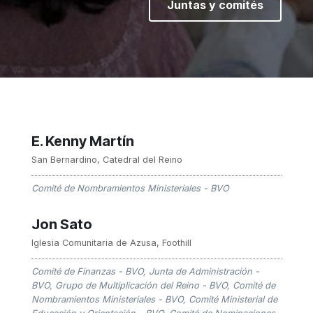
Juntas y comités
E. Kenny Martín
San Bernardino, Catedral del Reino
Comité de Nombramientos Ministeriales - BVO
Jon Sato
Iglesia Comunitaria de Azusa, Foothill
Comité de Finanzas - BVO
,
Junta de Administración -
BVO
,
Grupo de Multiplicación del Reino - BVO
,
Comité de
Nombramientos Ministeriales - BVO
,
Comité Ministerial de